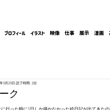
プロフィール
イラスト
映像
仕事
展示
漫画
1年3月23日
読了時間: 2分
ーク
クに行った時に1日しか描かなかった絵日記が出てきた